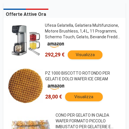
Offerte Attive Ora
Ufesa Gelatella, Gelatiera Multifunzione,
Motore Brushless, 1,4 L, 11 Programmi,
Schermo Touch, Gelato, Bevande Fredde,
Smoothie, Frullati, Sorbetto, 2
Contenitori in Tritan, Tecnologia
CreamPulse
292,29 €
Visualizza
PZ 1000 BISCOTTO ROTONDO PER
GELATI E DOLCI WAFER ICE CREAM
28,00 €
Visualizza
CONO PER GELATO IN CIALDA
WAFER FORMATO PICCOLO
IMBUSTATO PER GELATERIE E