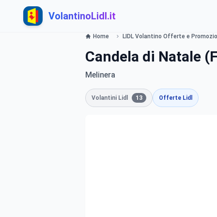
VolantinoLidl.it
Home
LIDL Volantino Offerte e Promozion
Candela di Natale (F
Melinera
Volantini Lidl
13
Offerte Lidl