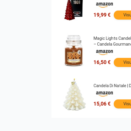
19,99 €
Visu
Magic Lights Candel
– Candela Gourman
16,50 €
Visu
Candela Di Natale |
15,06 €
Visu