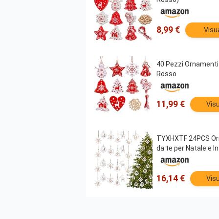
8,99 €
Visu
40 Pezzi Ornamenti 
Rosso
11,99 €
Visu
TYXHXTF 24PCS Orname
da te per Natale e In
16,14 €
Visu