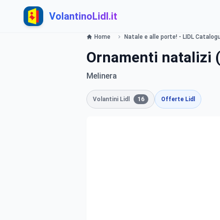
VolantinoLidl.it
Home
Natale e alle porte! - LIDL Catalog
Ornamenti natalizi (
Melinera
Volantini Lidl
16
Offerte Lidl