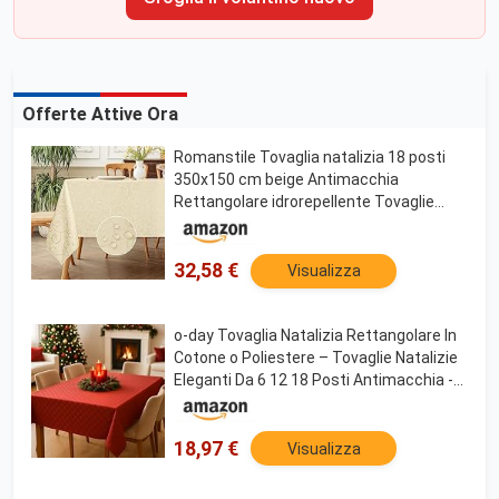
Offerte Attive Ora
Romanstile Tovaglia natalizia 18 posti
350x150 cm beige Antimacchia
Rettangolare idrorepellente Tovaglie
elegante per Natale Feste esterno
Compleanno Albergo, Ristorante, Bar,
Caffè, Birstro Jacquard
32,58 €
Visualizza
o-day Tovaglia Natalizia Rettangolare In
Cotone o Poliestere – Tovaglie Natalizie
Eleganti Da 6 12 18 Posti Antimacchia -
Made in Italy (Rosso Elegante, 12 Posti -
140x240cm)
18,97 €
Visualizza