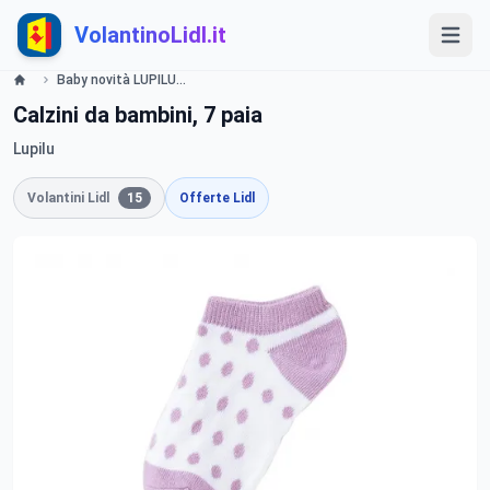
VolantinoLidl.it
Baby novità LUPILU Offerte valide da giovedì 20 giugno 2019 Lidl
Calzini da bambini, 7 paia
Lupilu
Volantini Lidl
15
Offerte Lidl