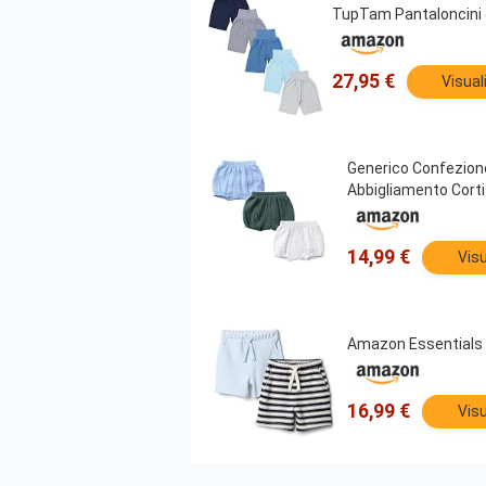
TupTam Pantaloncini 
27,95 €
Visual
Generico Confezione
Abbigliamento Corti
14,99 €
Visu
Amazon Essentials x
16,99 €
Visu