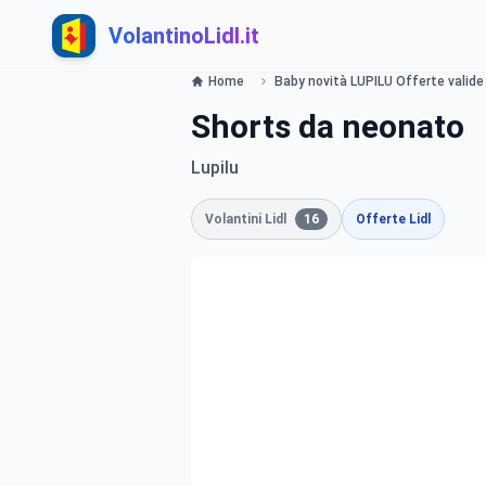
VolantinoLidl.it
Home
Baby novità LUPILU Offerte valide 
Shorts da neonato
Lupilu
Volantini Lidl
16
Offerte Lidl