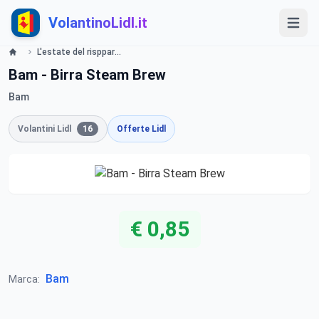
VolantinoLidl.it
L'estate del rispparmio Lidl
Bam - Birra Steam Brew
Bam
Volantini Lidl
16
Offerte Lidl
€ 0,85
Bam
Marca: