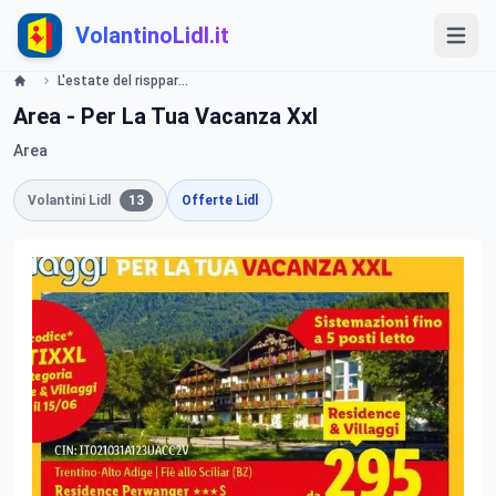
VolantinoLidl.it
L'estate del rispparmio Lidl
Area - Per La Tua Vacanza Xxl
Area
Volantini Lidl
13
Offerte Lidl