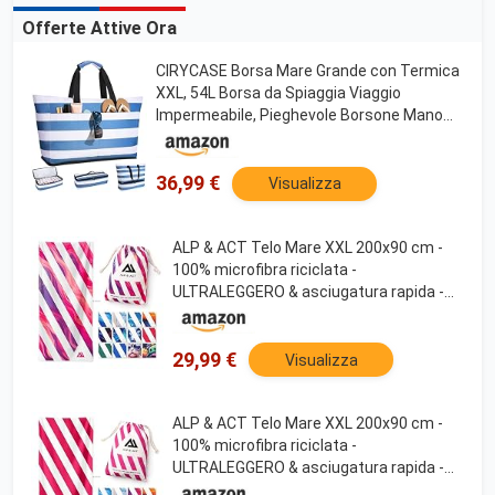
Offerte Attive Ora
CIRYCASE Borsa Mare Grande con Termica
XXL, 54L Borsa da Spiaggia Viaggio
Impermeabile, Pieghevole Borsone Mano
Tote Bag Multitasche, Borse per
Attrezzatura da Nuoto
Famiglia/Shopping/Palestra/Vacanze
36,99 €
Visualizza
ALP & ACT Telo Mare XXL 200x90 cm -
100% microfibra riciclata -
ULTRALEGGERO & asciugatura rapida -
Asciugamano grande per vacanza,
spiaggia e piscina - Telo bagno - rosa
multicolore
29,99 €
Visualizza
ALP & ACT Telo Mare XXL 200x90 cm -
100% microfibra riciclata -
ULTRALEGGERO & asciugatura rapida -
Asciugamano grande per vacanza,