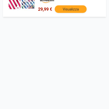
spiaggia e piscina - Telo bagno - rosa
29,99 €
Visualizza