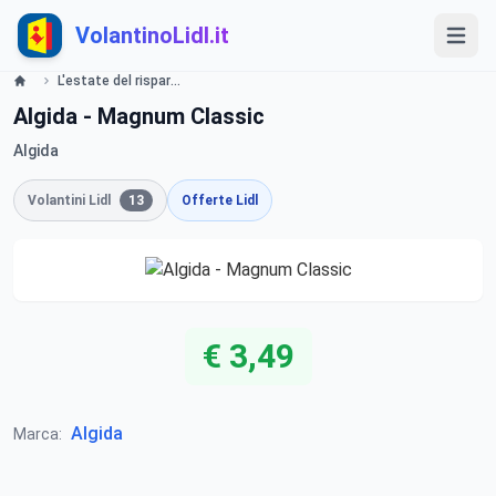
VolantinoLidl.it
L'estate del risparmio. Fino al -50%!! Lidl
Algida - Magnum Classic
Algida
Volantini Lidl
13
Offerte Lidl
€ 3,49
Algida
Marca: