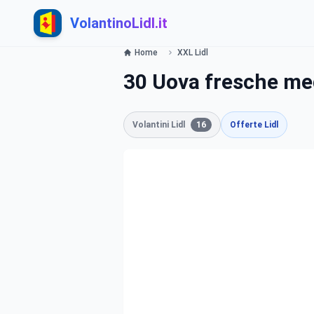
VolantinoLidl.it
Home
XXL Lidl
30 Uova fresche me
Volantini Lidl
16
Offerte Lidl