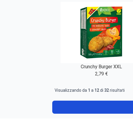
Crunchy Burger XXL
2,79 €
Visualizzando da
1
a
12
di
32
risultati