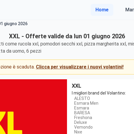
Home
Mar
 01 giugno 2026
XXL - Offerte valide da lun 01 giugno 2026
i come rucola xxl, pomodori secchi xxl, pizza margherita xxl, mist
otta da uomo, 6 pezzi
mozione è scaduta.
Clicca per visualizzare i nuovi volantini!
XXL
I migliori brand del Volantino:
ALESTO
Esmara Men
Esmara
BARESA
Freshona
Deluxe
Vemondo
Nixe