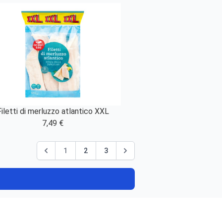
Filetti di merluzzo atlantico XXL
7,49 €
1
2
3