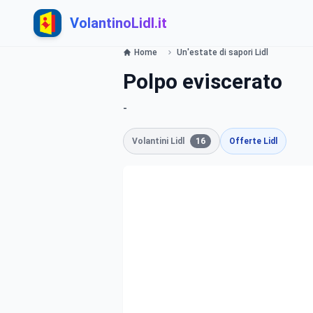
VolantinoLidl.it
Home
Un'estate di sapori Lidl
Polpo eviscerato
-
Volantini Lidl
16
Offerte Lidl