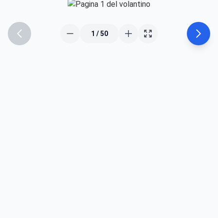
1
/
50