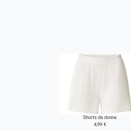
Shorts da donna
4,99 €