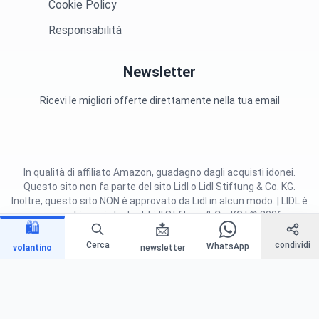
Cookie Policy
Responsabilità
Newsletter
Ricevi le migliori offerte direttamente nella tua email
In qualità di affiliato Amazon, guadagno dagli acquisti idonei.
Questo sito non fa parte del sito Lidl o Lidl Stiftung & Co. KG.
Inoltre, questo sito NON è approvato da Lidl in alcun modo. | LIDL è
un marchio registrato di Lidl Stiftung & Co. KG | © 2026
🛍️
📩
VolantinoLidl | All right reserved.
Cerca
condividi
WhatsApp
volantino
newsletter