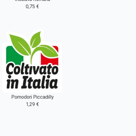
0,75 €
Pomodori Piccadilly
1,29 €