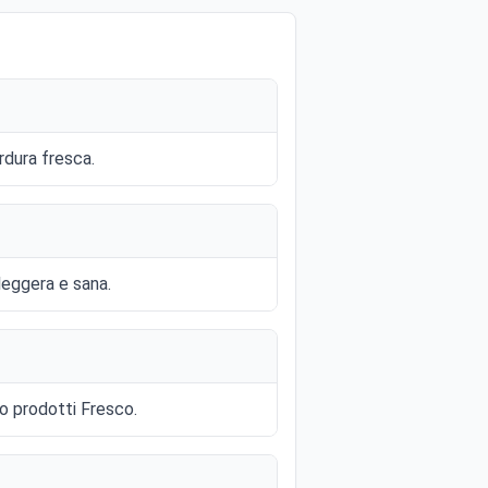
rdura fresca.
 leggera e sana.
no prodotti Fresco.