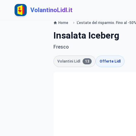
VolantinoLidl.it
Home
L'estate del risparmio. Fino al -50%
Insalata Iceberg
Fresco
Volantini Lidl
13
Offerte Lidl