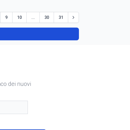
9
10
...
30
31
enco dei nuovi