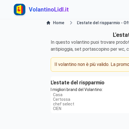
VolantinoLidl.it
Home
L'estate del rispparmio - Of
L'esta
In questo volantino puoi trovare prod
antipioggia, set portascopino per wc, cet
Il volantino non è più valido. La pro
L'estate del rispparmio
I migliori brand del Volantino:
Casa
Certossa
chef select
CIEN