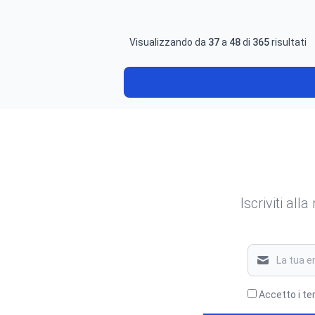
Visualizzando da
37
a
48
di
365
risultati
Iscriviti all
Accetto i te