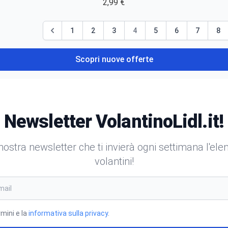
2,99 €
1
2
3
4
5
6
7
8
Scopri nuove offerte
Newsletter VolantinoLidl.it!
a nostra newsletter che ti invierà ogni settimana l'el
volantini!
rmini e la
informativa sulla privacy
.