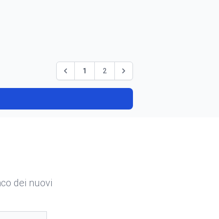
1
2
enco dei nuovi