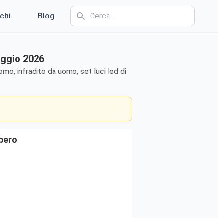
chi
Blog
aggio 2026
mo, infradito da uomo, set luci led di
ibero