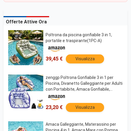
Offerte Attive Ora
Poltrona da piscina gonfiabile 3 in 1,
portatile e traspirante(1PC-A)
39,45 €
Visualizza
zenggp Poltrona Gonfiabile 3 in 1 per
Piscina, Divanetto Galleggiante per Adulti
con Portabibite, Amaca Gonfiabile,
Accessorio da Spiaggia Resistente per
Giochi All'aperto, Feste Ed Estate(Blue)
23,20 €
Visualizza
Amaca Galleggiante, Materassino per
Piscina 4 in 1, Amaca Mare con Pompa