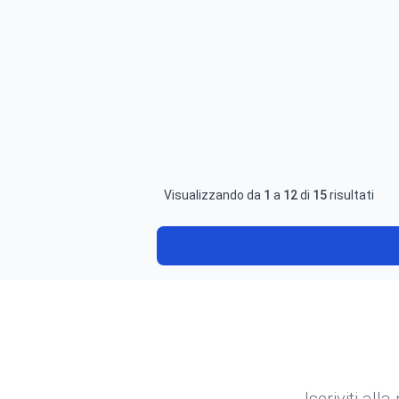
Visualizzando da
1
a
12
di
15
risultati
Iscriviti all