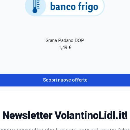
Grana Padano DOP
1,49 €
Scopri nuove offerte
Newsletter VolantinoLidl.it!
a nostra newsletter che ti invierà ogni settimana l'el