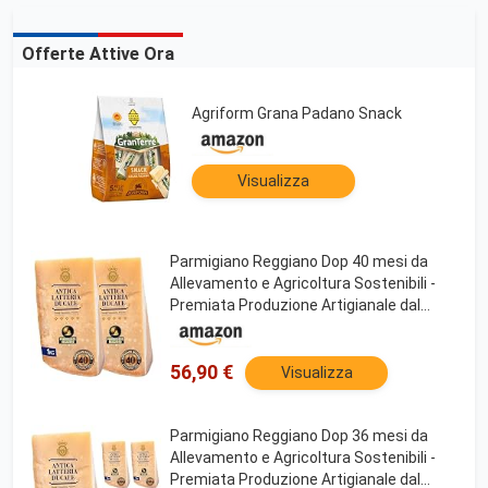
Offerte Attive Ora
Agriform Grana Padano Snack
Visualizza
Parmigiano Reggiano Dop 40 mesi da
Allevamento e Agricoltura Sostenibili -
Premiata Produzione Artigianale dal
1949 - Formaggio Naturalmente Privo di
Lattosio ANTICA LATTERIA DUCALE (1kg
- 2pz)
56,90 €
Visualizza
Parmigiano Reggiano Dop 36 mesi da
Allevamento e Agricoltura Sostenibili -
Premiata Produzione Artigianale dal