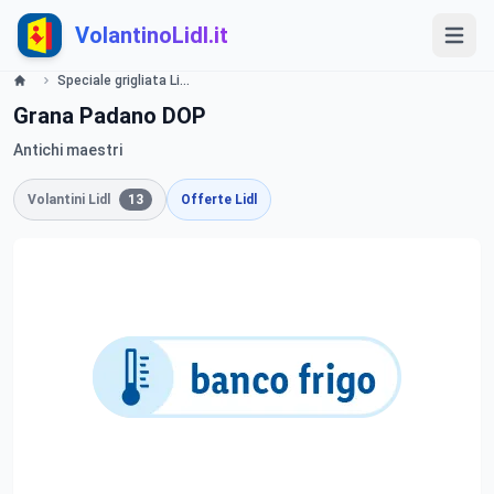
VolantinoLidl.it
Speciale grigliata Lidl
Grana Padano DOP
Antichi maestri
Volantini Lidl
13
Offerte Lidl