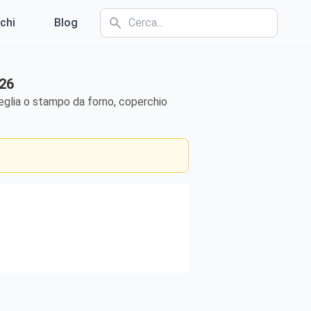
chi
Blog
026
teglia o stampo da forno, coperchio