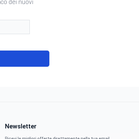
enco dei nuovi
Newsletter
Ricevi le migliori offerte direttamente nella tua email