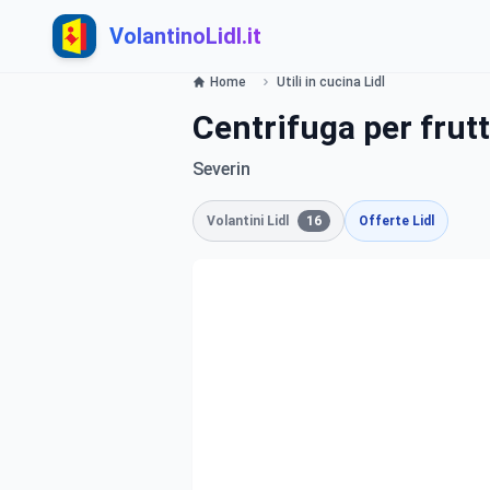
VolantinoLidl.it
Home
Utili in cucina Lidl
Centrifuga per frut
Severin
Volantini Lidl
16
Offerte Lidl