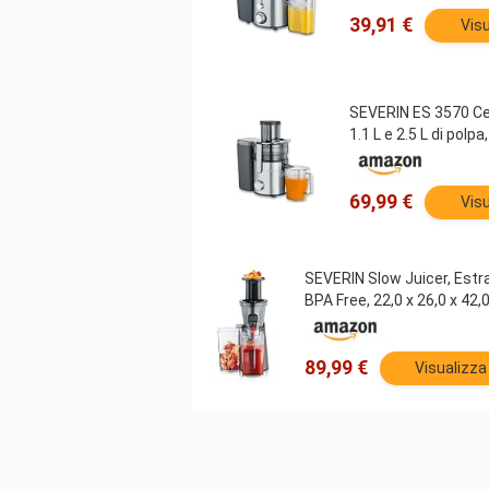
39,91 €
Visu
SEVERIN ES 3570 Cen
1.1 L e 2.5 L di polp
69,99 €
Visu
SEVERIN Slow Juicer, Estra
BPA Free, 22,0 x 26,0 x 42,
89,99 €
Visualizza