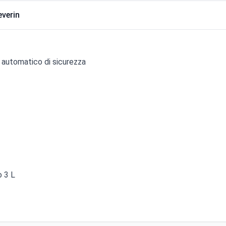
everin
o automatico di sicurezza
o 3 L