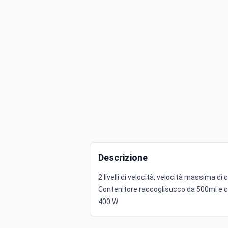
Descrizione
2 livelli di velocità, velocità massima di
Contenitore raccoglisucco da 500ml e c
400 W