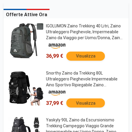
Offerte Attive Ora
IGOLUMON Zaino Trekking 40 Litri, Zaino
Ultraleggero Pieghevole, Impermeabile
Zaino da Viaggio per Uomo/Donna, Zaino
da Trekking con Strisce Riflettenti, Zaino
Montagna per Escursionismo
Campeggio
36,99 €
Visualizza
Snorthy Zaino da Trekking 80L
Ultraleggero Pieghevole Impermeabile
Aino Sportivo Ripiegabile Zaino
Campeggio per Uomo Donna Zaino
Montagna per Hiking Arrampicata
Viaggio Escursione
37,99 €
Visualizza
Yaskyly 90L Zaino da Escursionismo
Trekking Campeggio Viaggio Grande
Impermeabile per Uomo Donna, Zaino