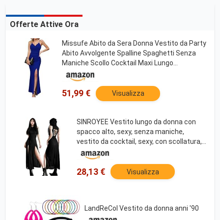
Offerte Attive Ora
Missufe Abito da Sera Donna Vestito da Party
Abito Avvolgente Spalline Spaghetti Senza
Maniche Scollo Cocktail Maxi Lungo
Matrimonio Abito da Ballo, Blu, XS
51,99 €
Visualizza
SINROYEE Vestito lungo da donna con
spacco alto, sexy, senza maniche,
vestito da cocktail, sexy, con scollatura,
aderente, per feste, da club, vestito
camicia, Nero 2, L
28,13 €
Visualizza
LandReCol Vestito da donna anni '90