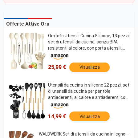
Offerte Attive Ora
Omtofo Utensili Cucina Silicone, 13 pezzi
set di utensili da cucina, senza BPA,
resistenti al calore, con porta utensili,
Lavabile In Lavastoviglie
25,99 €
Visualizza
Utensili da cucina in silicone 22 pezzi, set
di utensili da cucina per pentole
antiaderenti, al calore e antiaderenti con
manico in legno per utensili senza BPA
14,99 €
Visualizza
WALDWERK Set di utensili da cucina in legno –