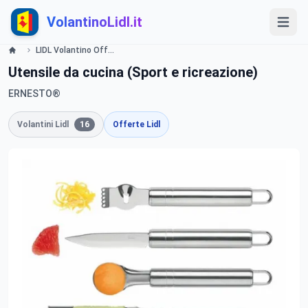
VolantinoLidl.it
LIDL Volantino Offerte e Promozioni - Party - Offerte valide dall'11 luglio Lidl
Utensile da cucina (Sport e ricreazione)
ERNESTO®
Volantini Lidl
16
Offerte Lidl