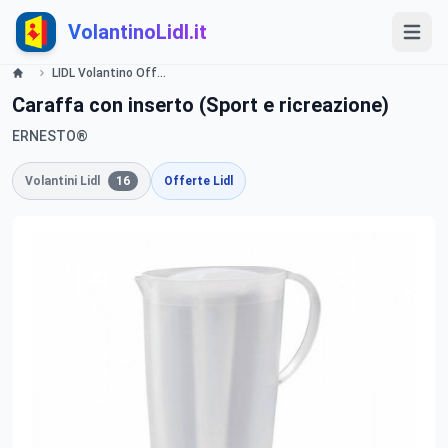
VolantinoLidl.it
LIDL Volantino Offerte e Promozioni - Party - Offerte valide dall'11 luglio Lidl
Caraffa con inserto (Sport e ricreazione)
ERNESTO®
Volantini Lidl
16
Offerte Lidl