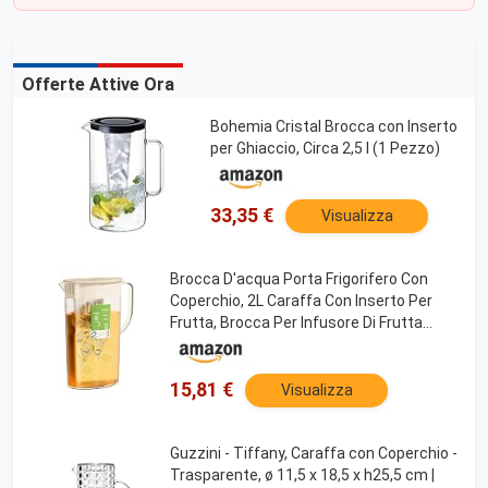
Offerte Attive Ora
Bohemia Cristal Brocca con Inserto
per Ghiaccio, Circa 2,5 l (1 Pezzo)
33,35 €
Visualizza
Brocca D'acqua Porta Frigorifero Con
Coperchio, 2L Caraffa Con Inserto Per
Frutta, Brocca Per Infusore Di Frutta
Resistenza Al Calore, Brocca In Plastica
Per Frigorifero Per Tè Freddo, Limonata
15,81 €
Visualizza
Guzzini - Tiffany, Caraffa con Coperchio -
Trasparente, ø 11,5 x 18,5 x h25,5 cm |