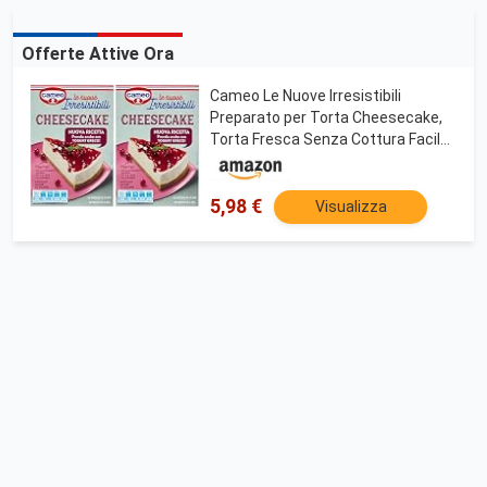
Offerte Attive Ora
Cameo Le Nuove Irresistibili
Preparato per Torta Cheesecake,
Torta Fresca Senza Cottura Facile
da Preparare, Preparato per Crema
Base Biscotto e Stampo Inclusi
nella Confezione, 9 Porzioni, 217 g
5,98 €
Visualizza