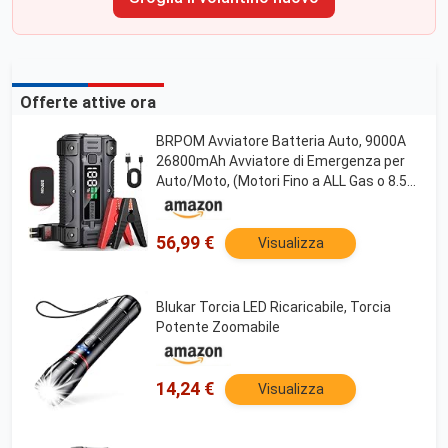
Offerte attive ora
BRPOM Avviatore Batteria Auto, 9000A
26800mAh Avviatore di Emergenza per
Auto/Moto, (Motori Fino a ALL Gas o 8.5L
Diesel) Booster Avviamento con Torcia a
LED&USB Quick Charge 3.0
56,99 €
Visualizza
Blukar Torcia LED Ricaricabile, Torcia
Potente Zoomabile
14,24 €
Visualizza