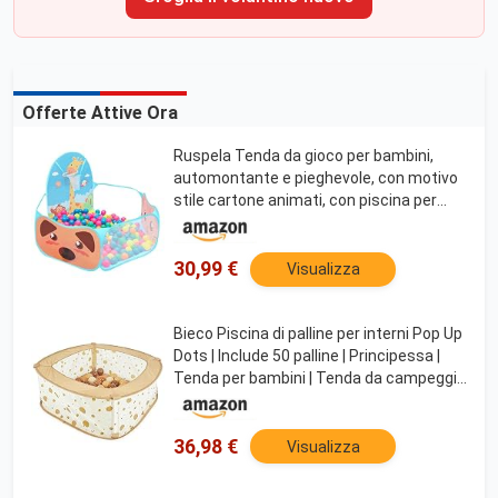
Offerte Attive Ora
Ruspela Tenda da gioco per bambini,
automontante e pieghevole, con motivo
stile cartone animati, con piscina per
palline e canestro da basket per uso in
ambienti interni ed esterni casetta per
bambini
30,99 €
Visualizza
Bieco Piscina di palline per interni Pop Up
Dots | Include 50 palline | Principessa |
Tenda per bambini | Tenda da campeggio
per ragazze | Tenda per bambine
36,98 €
Visualizza