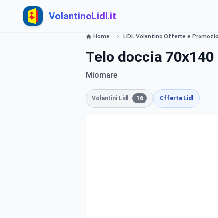
VolantinoLidl.it
Home
LIDL Volantino Offerte e Promozion
Telo doccia 70x140 
Miomare
Volantini Lidl
16
Offerte Lidl