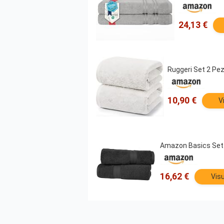
24,13 €
Ruggeri Set 2 Pez
10,90 €
V
Amazon Basics Set 
16,62 €
Visu