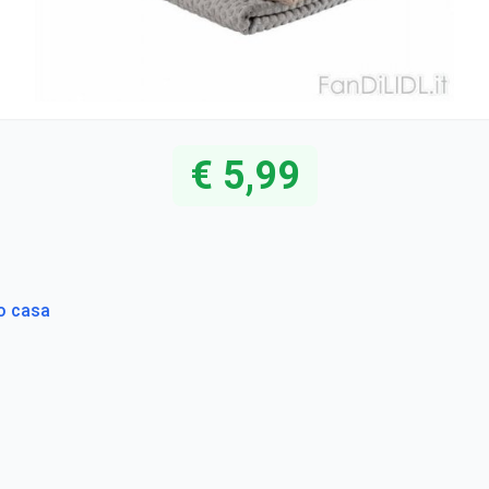
€ 5,99
to casa