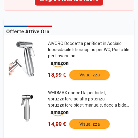
Offerte Attive Ora
AIVORO Doccetta per Bidet in Acciaio
Inossidabile Idroscopino per WC, Portatile
per Lavandino
18,99 €
Visualizza
WEIDMAX doccetta per bidet,
spruzzatore ad alta potenza,
spruzzatore bidet manuale, doccia bidet
in acciaio inossidabile di alta qualità a
risparmio idrico
14,99 €
Visualizza