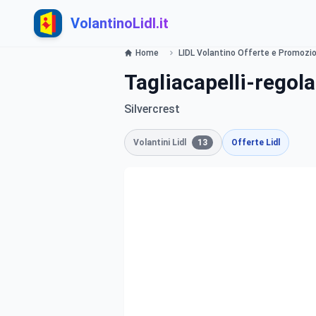
VolantinoLidl.it
Home
LIDL Volantino Offerte e Promozion
Tagliacapelli-regol
Silvercrest
Volantini Lidl
13
Offerte Lidl