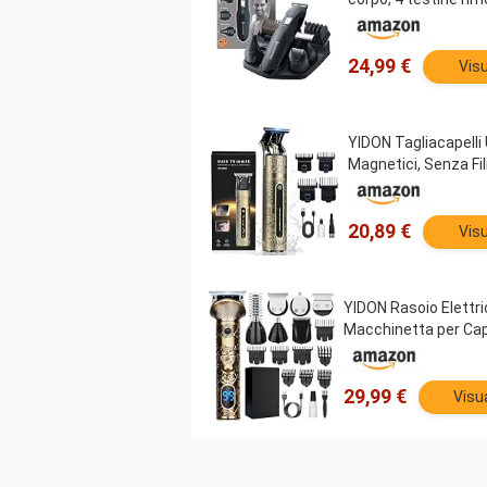
24,99 €
Visu
YIDON Tagliacapelli
Magnetici, Senza Fi
20,89 €
Visu
YIDON Rasoio Elettri
Macchinetta per Cap
29,99 €
Visu