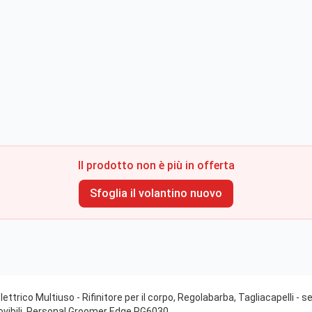
Il prodotto non è più in offerta
Sfoglia il volantino nuovo
trico Multiuso - Rifinitore per il corpo, Regolabarba, Tagliacapelli - set 
movibili, Personal Groomer Edge PG6030