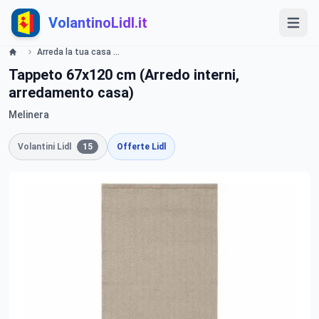
VolantinoLidl.it
Arreda la tua casa - LIDL Catalogue - Offerte valide dal 22 aprile 2019 Lidl
Tappeto 67x120 cm (Arredo interni,
arredamento casa)
Melinera
Volantini Lidl
15
Offerte Lidl