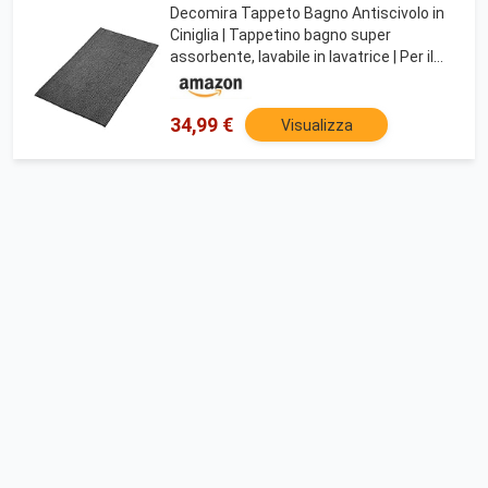
Decomira Tappeto Bagno Antiscivolo in
Ciniglia | Tappetino bagno super
assorbente, lavabile in lavatrice | Per il
bagno, la doccia, la vasca da bagno o
come tappetino WC | Antracite - 70x120
cm
34,99 €
Visualizza