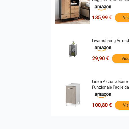
135,99 €
Vis
LivarnoLiving Armadi
29,90 €
Visu
Linea Azzurra Base 
Funzionale Facile d
100,80 €
Vis