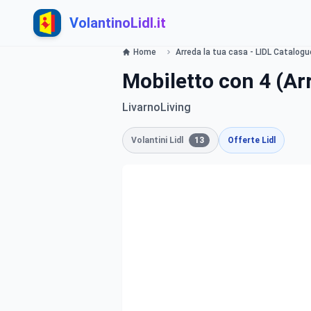
VolantinoLidl.it
Home
Arreda la tua casa - LIDL Catalogue
Mobiletto con 4 (Ar
LivarnoLiving
Volantini Lidl
13
Offerte Lidl