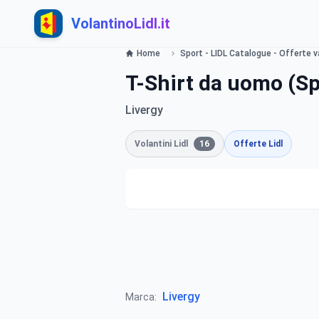
VolantinoLidl.it
Home
Sport - LIDL Catalogue - Offerte v
T-Shirt da uomo (Sp
Livergy
Volantini Lidl
16
Offerte Lidl
Livergy
Marca: