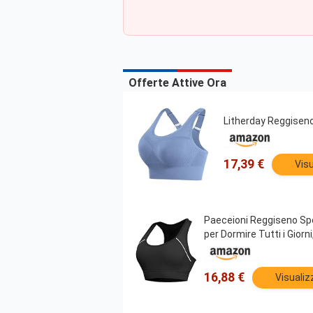
Offerte Attive Ora
Litherday Reggiseno
17,39 €
Visu
Paeceioni Reggiseno Spo
per Dormire Tutti i Gior
16,88 €
Visualiz