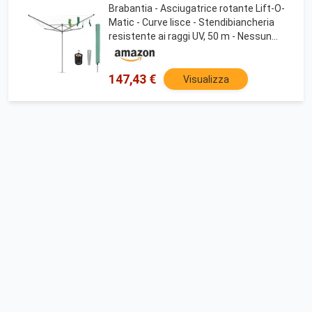
Brabantia - Asciugatrice rotante Lift-O-
Matic - Curve lisce - Stendibiancheria
resistente ai raggi UV, 50 m - Nessun
cedimento - Adatto anche per
appendiabiti - Grigio metallizzato - ø 295
cm
147,43 €
Visualizza