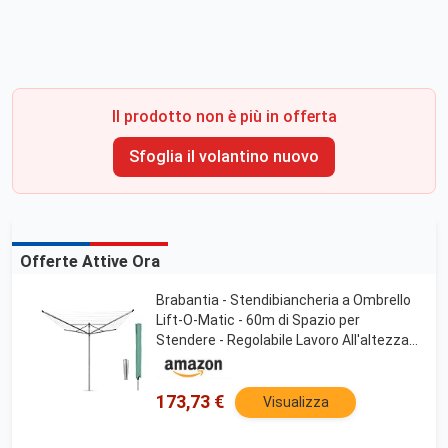
Il prodotto non è più in offerta
Sfoglia il volantino nuovo
Offerte Attive Ora
Brabantia - Stendibiancheria a Ombrello
Lift-O-Matic - 60m di Spazio per
Stendere - Regolabile Lavoro All'altezza
(129-187 cm) - con Picchetto (45mm) e
Custodia - Metallic Grey - ø 295cm
173,73 €
Visualizza