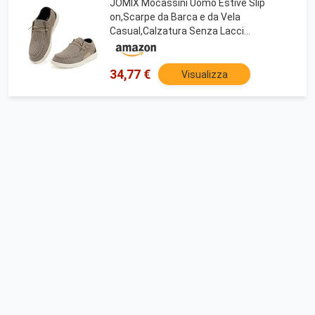
JOMIX Mocassini Uomo Estive Slip
on,Scarpe da Barca e da Vela
Casual,Calzatura Senza Lacci
Sportive,Suola Eva Antiscivolo con
Supporto Plantare per Uso
Quotidiano,Beige,43 EU
34,77 €
Visualizza