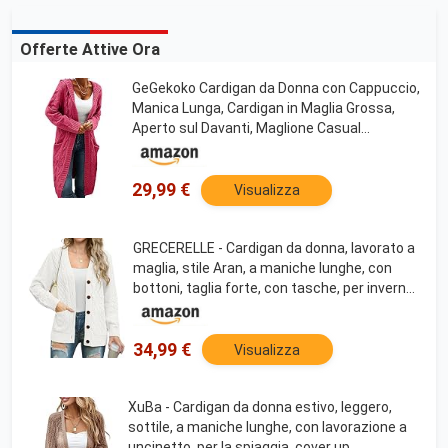
Offerte Attive Ora
GeGekoko Cardigan da Donna con Cappuccio,
Manica Lunga, Cardigan in Maglia Grossa,
Aperto sul Davanti, Maglione Casual
Autunnale e Invernale con Tasche, XL
29,99 €
Visualizza
GRECERELLE - Cardigan da donna, lavorato a
maglia, stile Aran, a maniche lunghe, con
bottoni, taglia forte, con tasche, per inverno,
autunno, primavera, bianco, M
34,99 €
Visualizza
XuBa - Cardigan da donna estivo, leggero,
sottile, a maniche lunghe, con lavorazione a
uncinetto, per la spiaggia, cover up,