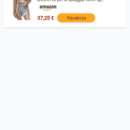
cammello, M
37,25 €
Visualizza