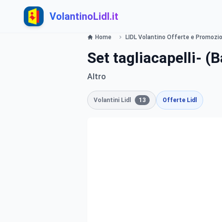
VolantinoLidl.it
Home
LIDL Volantino Offerte e Promozioni
Set tagliacapelli- (
Altro
Volantini Lidl
13
Offerte Lidl