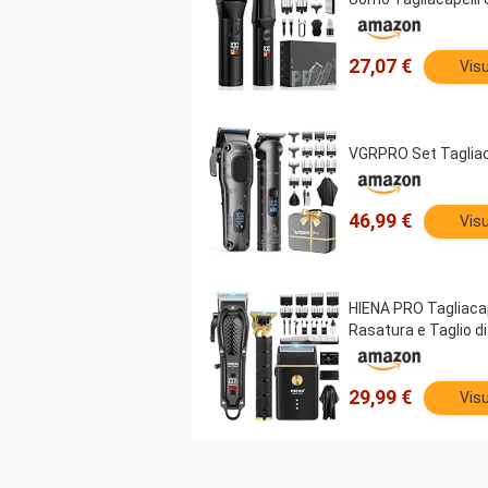
27,07 €
Visu
VGRPRO Set Tagliaca
46,99 €
Visu
HIENA PRO Tagliacap
Rasatura e Taglio di 
29,99 €
Visu