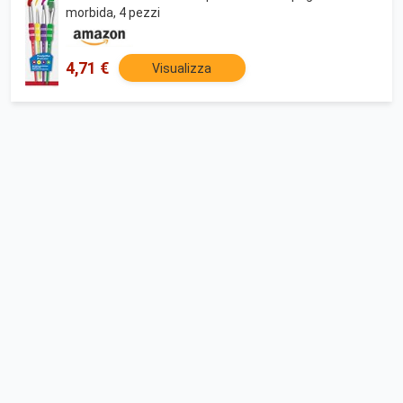
morbida, 4 pezzi
4,71 €
Visualizza