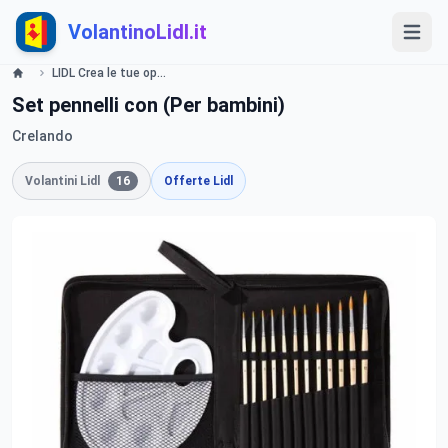
VolantinoLidl.it
LIDL Crea le tue opere d arte con Crelando Volantino valide dal 16 Gennaio 2014 Lidl
Set pennelli con (Per bambini)
Crelando
Volantini Lidl
16
Offerte Lidl