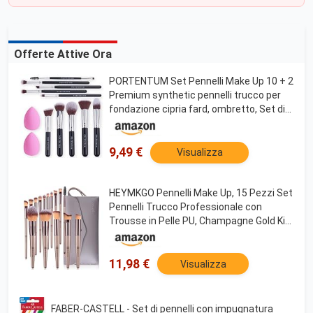
Offerte Attive Ora
PORTENTUM Set Pennelli Make Up 10 + 2
Premium synthetic pennelli trucco per
fondazione cipria fard, ombretto, Set di
pennelli make up, kit con spugnetta e
Blender Beauty
9,49 €
Visualizza
HEYMKGO Pennelli Make Up, 15 Pezzi Set
Pennelli Trucco Professionale con
Trousse in Pelle PU, Champagne Gold Kit
Pennello Trucco Occhi Makeup Brushes
Regalo per Ragazze Donne Compleanno
San Valentino
11,98 €
Visualizza
FABER-CASTELL - Set di pennelli con impugnatura