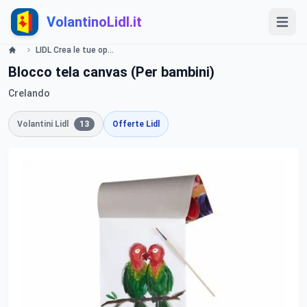
VolantinoLidl.it
LIDL Crea le tue opere d arte con Crelando Volantino valide dal 16 Gennaio 2014 Lidl
Blocco tela canvas (Per bambini)
Crelando
Volantini Lidl
13
Offerte Lidl