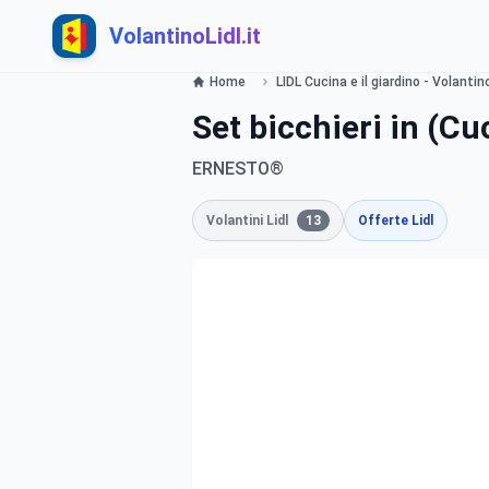
VolantinoLidl.it
Home
LIDL Cucina e il giardino - Volanti
Set bicchieri in (Cu
ERNESTO®
Volantini Lidl
13
Offerte Lidl