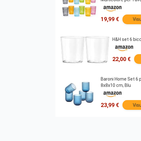
19,99 €
Visu
H&H set 6 bicc
22,00 €
Baroni Home Set 6 pz 
8x8x10 cm, Blu
23,99 €
Visu