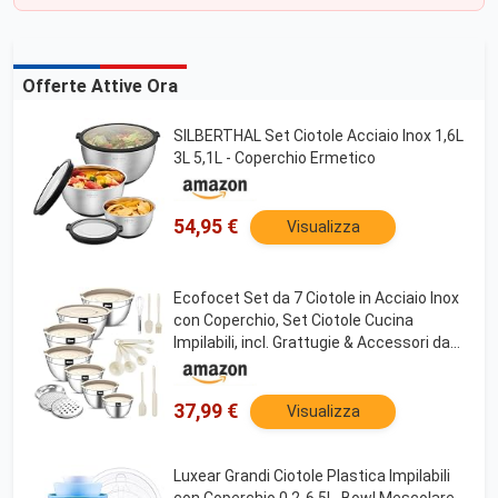
Offerte Attive Ora
SILBERTHAL Set Ciotole Acciaio Inox 1,6L
3L 5,1L - Coperchio Ermetico
54,95 €
Visualizza
Ecofocet Set da 7 Ciotole in Acciaio Inox
con Coperchio, Set Ciotole Cucina
Impilabili, incl. Grattugie & Accessori da
Cucina, Ciotola Insalata per Mescolare
Preparare Cuocere e Conservare (Ø14-26
cm)
37,99 €
Visualizza
Luxear Grandi Ciotole Plastica Impilabili
con Coperchio 0.2-6.5L, Bowl Mescolare