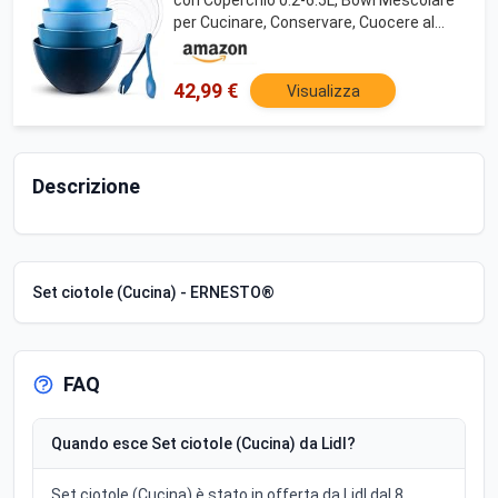
per Cucinare, Conservare, Cuocere al
Forno, Frutta, Insalate, Microonde,
Lavastoviglie, Congelatore, Set da 6
42,99 €
Visualizza
Descrizione
Set ciotole (Cucina) - ERNESTO®
FAQ
Quando esce Set ciotole (Cucina) da Lidl?
Set ciotole (Cucina) è stato in offerta da Lidl dal 8