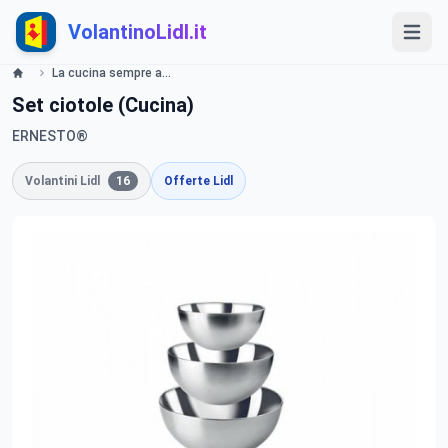
VolantinoLidl.it
La cucina sempre attrezzata! Ernesto & SilverCrest - LIDL Catalogue - Offerte valide dall 8 febbraio 2018 Lidl
Set ciotole (Cucina)
ERNESTO®
Volantini Lidl
16
Offerte Lidl