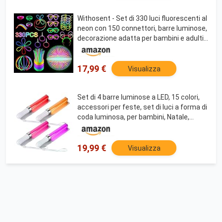
Withosent - Set di 330 luci fluorescenti al
neon con 150 connettori, barre luminose,
decorazione adatta per bambini e adulti,
per feste, matrimoni, Halloween o come
braccialetti
17,99 €
Visualizza
Set di 4 barre luminose a LED, 15 colori,
accessori per feste, set di luci a forma di
coda luminosa, per bambini, Natale,
feste, concerti, matrimoni
19,99 €
Visualizza