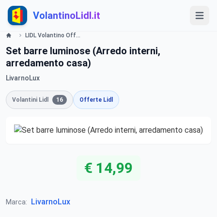
VolantinoLidl.it
LIDL Volantino Offerte e Promozioni - Illuminazione - Offerte valide dal 9 novembre 2015 Lidl
Set barre luminose (Arredo interni,
arredamento casa)
LivarnoLux
Volantini Lidl
16
Offerte Lidl
€ 14,99
LivarnoLux
Marca: