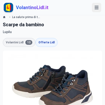
VolantinoLidl.it
La salute prima di tutto! Lidl
Scarpe da bambino
Lupilu
Volantini Lidl
13
Offerte Lidl