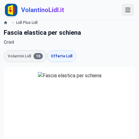
VolantinoLidl.it
Lidl Plus Lidl
Fascia elastica per schiena
Crivit
Volantini Lidl
16
Offerte Lidl