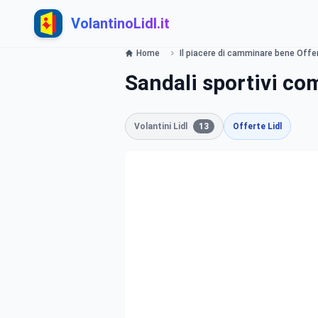
VolantinoLidl.it
Home
Il piacere di camminare bene Offert
Sandali sportivi co
Volantini Lidl
13
Offerte Lidl