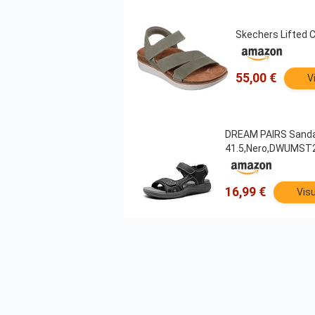
Skechers Lifted C
55,00 €
V
DREAM PAIRS Sandali
41.5,Nero,DWUMST
16,99 €
Visu